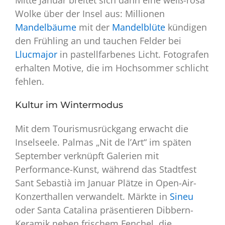
Mitte Januar breitet sich dann eine weiß-rosa
Wolke über der Insel aus: Millionen
Mandelbäume
mit der
Mandelblüte
kündigen
den Frühling an und tauchen Felder bei
Llucmajor
in pastellfarbenes Licht. Fotografen
erhalten Motive, die im Hochsommer schlicht
fehlen.
Kultur im Wintermodus
Mit dem Tourismusrückgang erwacht die
Inselseele. Palmas „Nit de l’Art“ im späten
September verknüpft Galerien mit
Performance-Kunst, während das Stadtfest
Sant Sebastià im Januar Plätze in Open-Air-
Konzerthallen verwandelt. Märkte in
Sineu
oder Santa Catalina präsentieren Dibbern-
Keramik neben frischem Fenchel, die